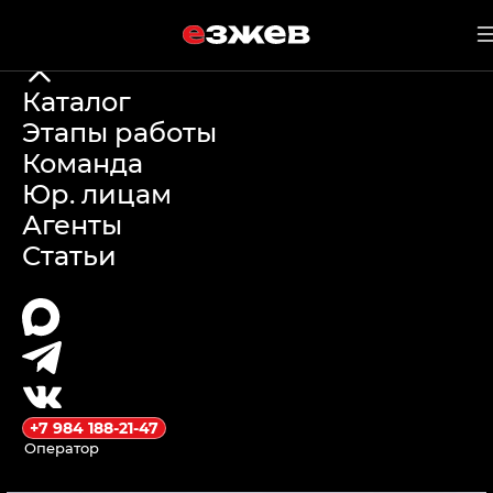
е
зжев
Каталог
Этапы работы
← Каталог
Команда
BMW
Юр. лицам
Агенты
3-SERIES
Статьи
2023
320Li AT M Sport
38 000 км
+7 984 188-21-47
Оператор