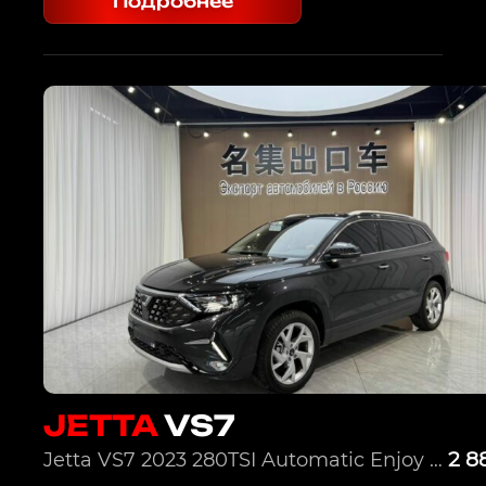
Подробнее
JETTA
VS7
2 8
Jetta VS7 2023 280TSI Automatic Enjoy Edition