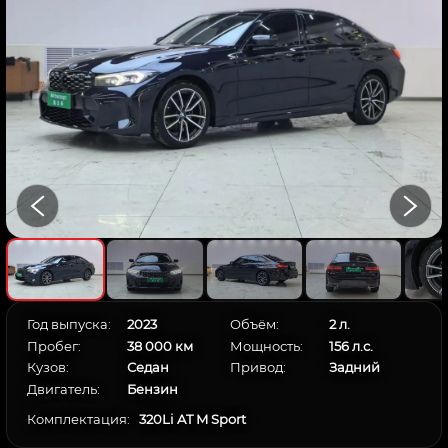
Год выпуска:
2023
Объём:
2 л.
Пробег:
38 000 км
Мощность:
156 л.с.
Кузов:
Седан
Привод:
Задний
Двигатель:
Бензин
Комплектация:
320Li AT M Sport