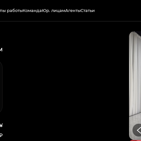
пы работы
Команда
Юр. лицам
Агенты
Статьи
м
 ¥
 ₽