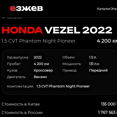
Каталог
Эта
← Каталог
HONDA
VEZEL
2022
4 200 к
1.5 CVT Phantom Night Pioneer
Год выпуска:
2022
Объём:
1.5 л.
Пробег:
4 200 км
Мощность:
131 л.с.
Кузов:
Кроссовер
Привод:
Передний
Двигатель:
Бензин
Комплектация:
1.5 CVT Phantom Night Pioneer
Стоимость в Китае
135 000
Стоимость в России
1 767 563