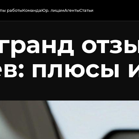
пы работы
Команда
Юр. лицам
Агенты
Статьи
гранд отз
в: плюсы 