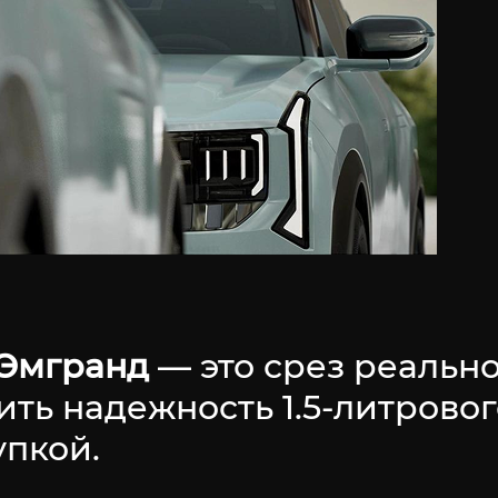
 Эмгранд
— это срез реальн
ть надежность 1.5-литровог
упкой.