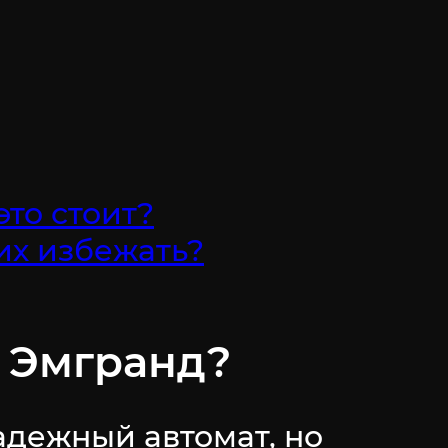
это стоит?
их избежать?
и Эмгранд?
адежный автомат, но