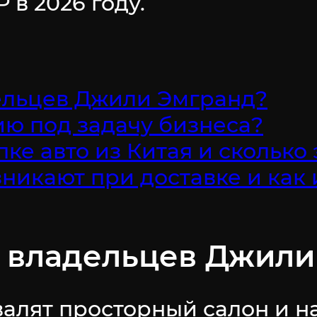
 в 2026 году.
дельцев Джили Эмгранд?
ю под задачу бизнеса?
ке авто из Китая и сколько 
никают при доставке и как 
ы владельцев Джил
валят просторный салон и н