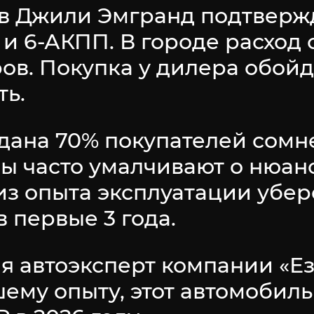
в Джили Эмгранд подтвержд
 и 6-АКПП. В городе расход с
. Покупка у дилера обойдетс
ть.
ана 70% покупателей сомне
ры часто умалчивают о нюа
из опыта эксплуатации убе
 первые 3 года.
 я автоэксперт компании «Е
му опыту, этот автомобиль 