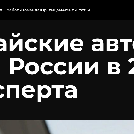
пы работы
Команда
Юр. лицам
Агенты
Статьи
айские ав
 России в 
сперта