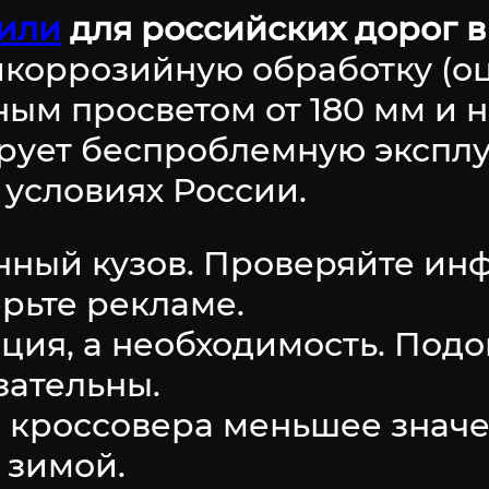
или
для российских дорог в
коррозийную обработку (оц
ным просветом от 180 мм и 
ирует беспроблемную экспл
условиях России.
нный кузов. Проверяйте ин
ерьте рекламе.
пция, а необходимость. Подо
зательны.
я кроссовера меньшее знач
 зимой.