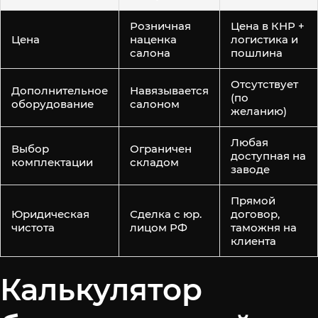
Розничная
Цена в КНР +
Цена
наценка
логистика и
салона
пошлина
Отсутствует
Дополнительное
Навязывается
(по
оборудование
салоном
желанию)
Любая
Выбор
Ограничен
доступная на
комплектации
складом
заводе
Прямой
Юридическая
Сделка с юр.
договор,
чистота
лицом РФ
таможня на
клиента
Калькулятор