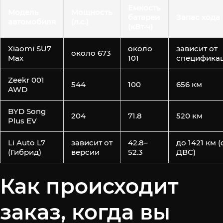
Емкость
Модель
Мощность
батареи
Запас хода
автомобиля
(л.с.)
(кВт·ч)
Xiaomi SU7
около
зависит от
около 673
Max
101
специфика
Zeekr 001
544
100
656 км
AWD
BYD Song
204
71.8
520 км
Plus EV
Li Auto L7
зависит от
42.8–
до 1421 км (
(Гибрид)
версии
52.3
ДВС)
Как происходит
заказ, когда вы