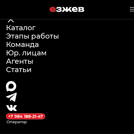
е
зжев
23 мая 2026 г.
Каталог
Этапы работы
Какой
Команда
Юр. лицам
китайский
Агенты
Статьи
электромобиль
выбрать в 2026
году: цены и
модели
+7 984 188-21-47
Оператор