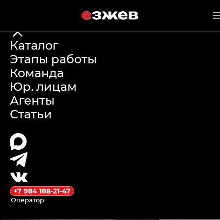
е
зжев
20 мая 2026 г.
Каталог
Этапы работы
Tank 300
Команда
Юр. лицам
проблемы при
Агенты
Статьи
эксплуатации в
России: обзор и
отзывы
+7 984 188-21-47
Оператор