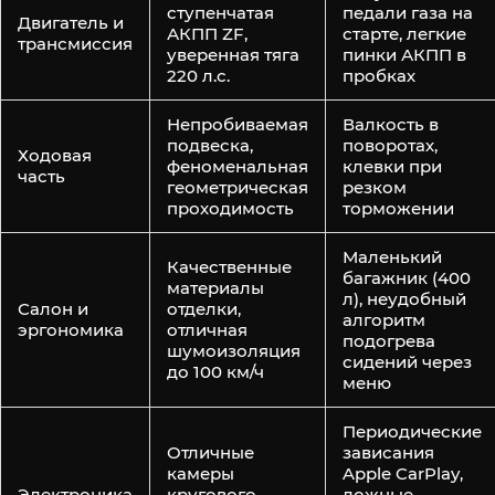
ступенчатая
педали газа на
Двигатель и
АКПП ZF,
старте, легкие
трансмиссия
уверенная тяга
пинки АКПП в
220 л.с.
пробках
Непробиваемая
Валкость в
подвеска,
поворотах,
Ходовая
феноменальная
клевки при
часть
геометрическая
резком
проходимость
торможении
Маленький
Качественные
багажник (400
материалы
л), неудобный
Салон и
отделки,
алгоритм
эргономика
отличная
подогрева
шумоизоляция
сидений через
до 100 км/ч
меню
Периодические
Отличные
зависания
камеры
Apple CarPlay,
Электроника
кругового
ложные