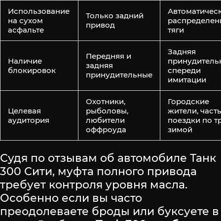
Использование
Автоматичес
Только задний
на сухом
распределен
привод
асфальте
тяги
Задняя
Передняя и
Наличие
принудительн
задняя
блокировок
спереди
принудительные
имитации
Охотники,
Городские
Целевая
рыболовы,
жители, част
аудитория
любители
поездки по т
оффроуда
зимой
Судя по отзывам об автомобиле Танк
300 Сити, муфта полного привода
требует контроля уровня масла.
Особенно если вы часто
преодолеваете броды или буксуете в