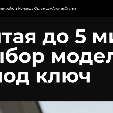
пы работы
Команда
Юр. лицам
Агенты
Статьи
итая до 5 
ыбор моде
под ключ