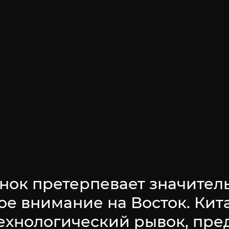
нок претерпевает значител
ое внимание на Восток. Ки
ехнологический рывок, пре