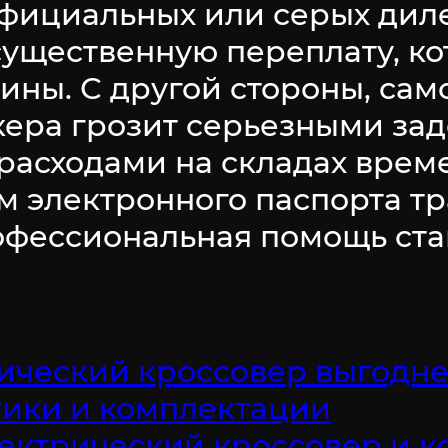
фициальных или серых диле
существенную переплату, ко
ины. С другой стороны, сам
ера грозит серьезными зад
расходами на складах врем
 электронного паспорта тр
офессиональная помощь ста
рический кроссовер выгодн
тики и комплектации
электрический кроссовер и 