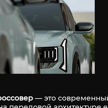
россовер
— это современны
а передовой архитектуре e-