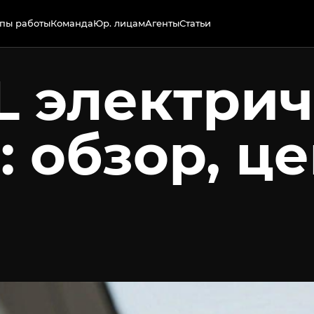
пы работы
Команда
Юр. лицам
Агенты
Статьи
L электри
 обзор, це