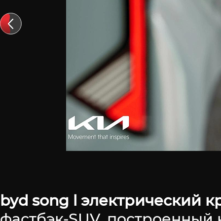
byd song l электрический к
фастбэк-SUV, построенный н