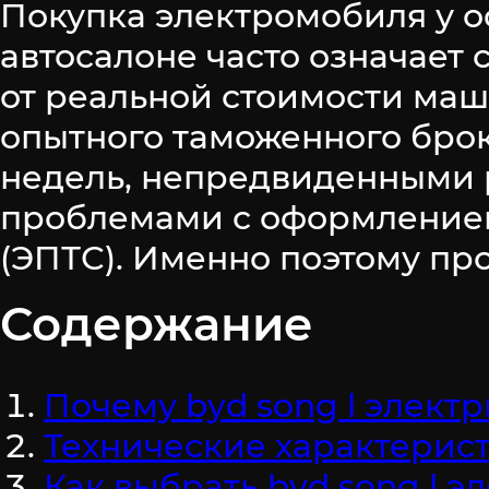
Покупка электромобиля у о
автосалоне часто означает 
от реальной стоимости маш
опытного таможенного брок
недель, непредвиденными 
проблемами с оформлением
(ЭПТС). Именно поэтому пр
Содержание
Почему byd song l элект
Технические характерис
Как выбрать byd song l 