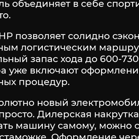
иль объединяет в себе спор
то.
НР позволяет солидно сэко
ным логистическим маршру
льный запас хода до 600-730
ра уже включают оформлени
ных процедур.
солютно новый электромобил
просто. Дилерская накрутка
пать машину самому, можно 
астаможке. Оформление чер