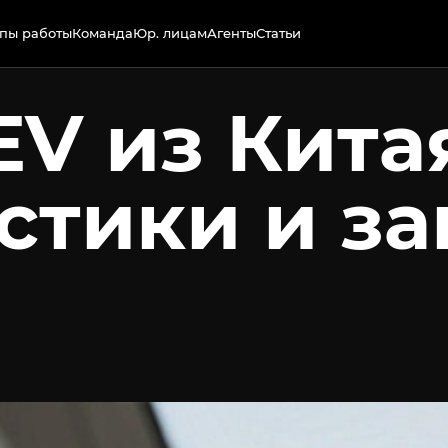
пы работы
Команда
Юр. лицам
Агенты
Статьи
EV из Кита
стики и за