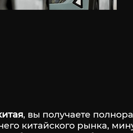
китая
, вы получаете полно
него китайского рынка, ми