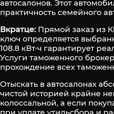
автосалонов. Этот автомоб
практичность семейного ав
Вкратце:
Прямой заказ из К
ключ определяется выбран
108.8 кВт·ч гарантирует реа
Услуги таможенного броке
прохождение всех таможен
Отыскать в автосалонах аб
чистой историей крайне не
колоссальной, а если поку
при уплате утильсбора и р