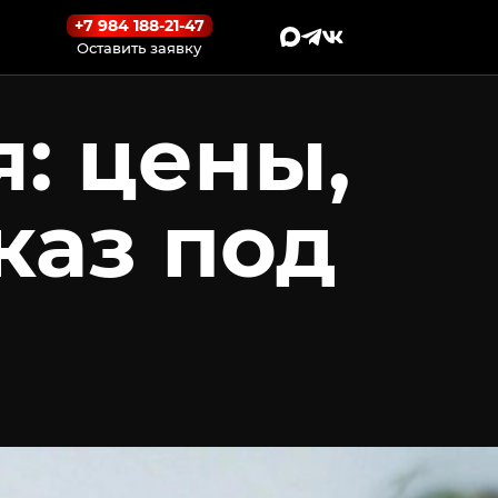
+7 984 188-21-47
Оставить заявку
я: цены,
каз под