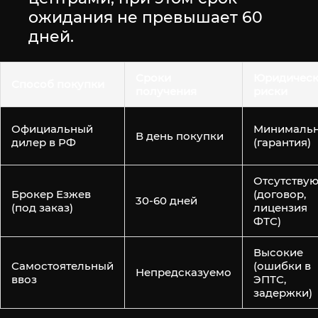
ожидания не превышает 60
дней.
Сроки
Юридическ
Способ покупки
получения
риски
Официальный
Минималь
В день покупки
дилер в РФ
(гарантия)
Отсутствую
Брокер Езжев
(договор,
30-60 дней
(под заказ)
лицензия
ФТС)
Высокие
Самостоятельный
(ошибки в
Непредсказуемо
ввоз
ЭПТС,
задержки)