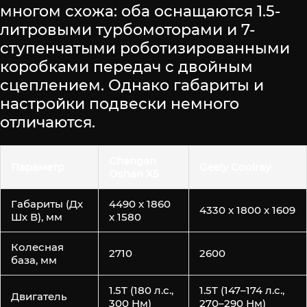
многом схожа: оба оснащаются 1.5-
литровыми турбомоторами и 7-
ступенчатыми роботизированными
коробками передач с двойным
сцеплением. Однако габариты и
настройки подвески немного
отличаются.
Changan
Параметр
Geely Coolray
Oshan X5
Габариты (Дх
4490 x 1860
4330 x 1800 x 1609
Шх В), мм
x 1580
Колесная
2710
2600
база, мм
1.5T (180 л.с.,
1.5T (147–174 л.с.,
Двигатель
300 Нм)
270–290 Нм)