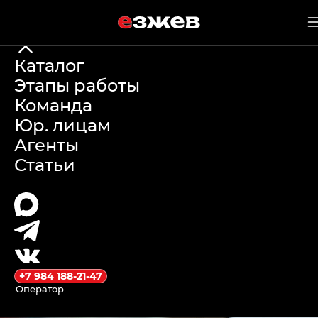
е
зжев
9 мая 2026 г.
Каталог
Этапы работы
Changan Oshan
Команда
Юр. лицам
X5 или Geely
Агенты
Статьи
Coolray:
Сравнение и
Заказ
+7 984 188-21-47
Оператор