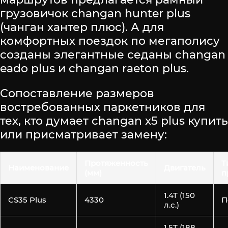
грузовичок changan hunter plus
(чанган хантер плюс). А для
комфортных поездок по мегаполису
созданы элегантные седаны changan
eado plus и changan raeton plus.
Сопоставление размеров
востребованных паркетников для
тех, кто думает changan x5 plus купить
или присматривает замену:
Протяженность
Т
Наименование
Двигатель
(мм)
п
1.4T (150
CS35 Plus
4330
П
л.с.)
1.5T (188