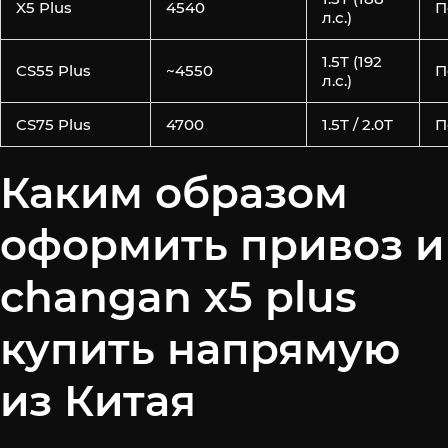
X5 Plus
4540
П
л.с.)
1.5T (192
CS55 Plus
~4550
П
л.с.)
CS75 Plus
4700
1.5T / 2.0T
П
Каким образом
оформить привоз и
changan x5 plus
купить напрямую
из Китая