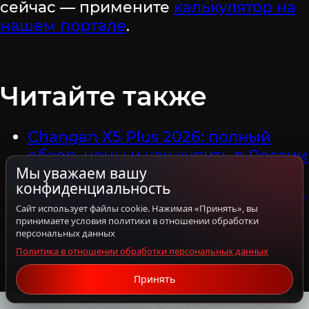
сейчас — примените
калькулятор на
нашем портале
.
Читайте также
Changan X5 Plus 2026: полный
обзор, цены и как купить в России
Мы уважаем вашу
на 20% дешевле
конфиденциальность
Changan CS55 Plus из Китая: цены,
характеристики и заказ под ключ
Сайт использует файлы cookie. Нажимая «Принять», вы
принимаете условия политики в отношении обработки
Changan CS75 Plus купить из
персональных данных
Китая: цены, обзор поколений и
Политика в отношении обработки персональных данных
доставка
Принять