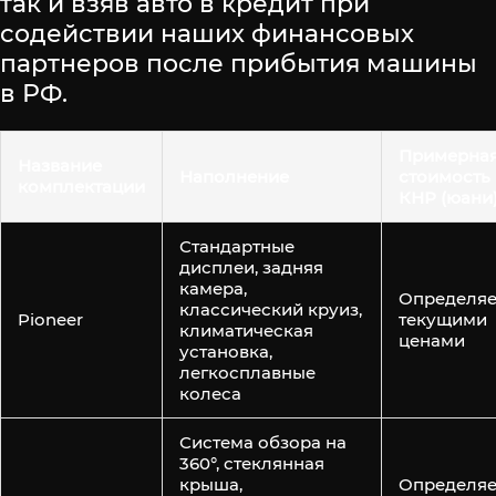
так и взяв авто в кредит при
содействии наших финансовых
партнеров после прибытия машины
в РФ.
Примерна
Название
Наполнение
стоимость 
комплектации
КНР (юани
Стандартные
дисплеи, задняя
камера,
Определяе
классический круиз,
Pioneer
текущими
климатическая
ценами
установка,
легкосплавные
колеса
Система обзора на
360°, стеклянная
крыша,
Определяе