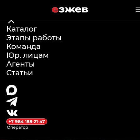
е
зжев
14 июня 2026 г.
Каталог
Этапы работы
Changan X5 Plus
Команда
Юр. лицам
купить: обзор,
Агенты
Статьи
характеристик
и доставка из
Китая
+7 984 188-21-47
Оператор