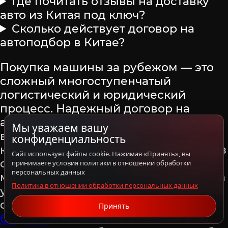
Где почитать отзывы на доставку
авто из Китая под ключ?
Сколько действует договор на
автоподбор в Китае?
Покупка машины за рубежом — это
сложный многоступенчатый
логистический и юридический
процесс. Надежный договор на
автоподбор в Китае гарантирует, что
Мы уважаем вашу
вы получите именно ту
конфиденциальность
комплектацию, которую выбрали, без
Сайт использует файлы cookie. Нажимая «Принять», вы
скрытых переплат на таможне и без
принимаете условия политики в отношении обработки
персональных данных
малейших проблем с постановкой на
Политика в отношении обработки персональных данных
учет в ГИБДД. Оставьте заявку прямо
сейчас —
подберём авто под ваш
Принять
бюджет
и полностью возьмем всю