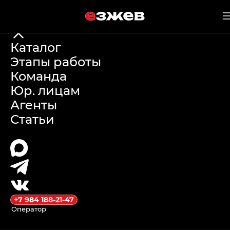
е
зжев
20 июня 2026 г.
Каталог
Этапы работы
Договор на
Команда
Юр. лицам
автоподбор в
Агенты
Статьи
Китае:
гарантии,
этапы и
подводные
+7 984 188-21-47
Оператор