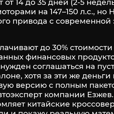
 от 14 до 35 дней (2-5 неде
торами на 147–150 л.с., но 
ого привода с современной
лачивают до 30% стоимости
анных финансовых продукто
ынужден соглашаться на пу
лоне, хотя за эти же деньг
вую версию с полным пакет
автоэксперт компании Езже
рмляет китайские кроссовер
ли и покажу реальную матем