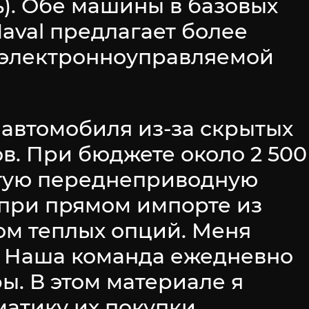
ль). Обе машины в базовых
Haval предлагает более
 электронноуправляемой
 автомобиля из-за скрытых
в. При бюджете около 2 500
стую переднеприводную
и при прямом импорте из
ом теплых опций. Меня
в. Наша команда ежедневно
ы. В этом материале я
атику их покупки.