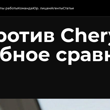
пы работы
Команда
Юр. лицам
Агенты
Статьи
ротив Cher
обное срав