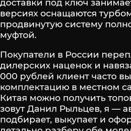
доставки под ключ занимает
версиях оснащаются турбомо
продвинутую систему полн
муфтой.
Покупатели в России переп
дилерских наценок и навяз
000 рублей клиент часто в
комплектацию в местном са
Китая можно получить топо
зовут Данил Рыльцев, я — 
подбирает, выкупает и офо
детально разберу обе моде