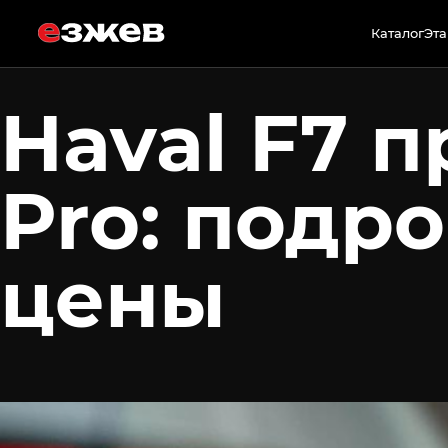
13 мая 2026 г.
Каталог
Эта
Haval F7 п
Pro: подр
цены