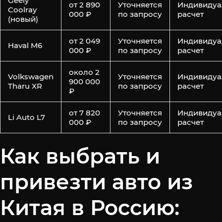
Geely
от 2 890
Уточняется
Индивидуа
Coolray
000 ₽
по запросу
расчет
(новый)
от 2 049
Уточняется
Индивидуа
Haval M6
000 ₽
по запросу
расчет
около 2
Volkswagen
Уточняется
Индивидуа
900 000
Tharu XR
по запросу
расчет
₽
от 7 820
Уточняется
Индивидуа
Li Auto L7
000 ₽
по запросу
расчет
Как выбрать и
привезти авто из
Китая в Россию: