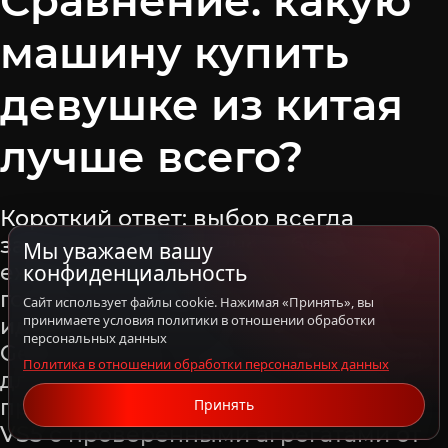
Сравнение: какую
машину купить
девушке из китая
лучше всего?
Короткий ответ: выбор всегда
зависит от заложенного бюджета и
Мы уважаем вашу
ежедневных задач — для плотного
конфиденциальность
городского трафика и парковок
Сайт использует файлы cookie. Нажимая «Принять», вы
принимаете условия политики в отношении обработки
идеален компактный кроссовер
персональных данных
Geely Coolray с турбомотором 1.5 л, а
Политика в отношении обработки персональных данных
для максимальной надежности и
практичности лучше подойдет Jetta
Принять
VS5 с проверенными агрегатами от