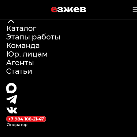
е
зжев
31 мая 2026 г.
Каталог
Этапы работы
Какую машину
Команда
Юр. лицам
купить
Агенты
Статьи
девушке из
Китая: обзор
моделей и
доставка под
+7 984 188-21-47
Оператор