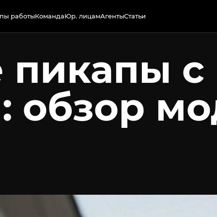
пы работы
Команда
Юр. лицам
Агенты
Статьи
 пикапы с
: обзор мо