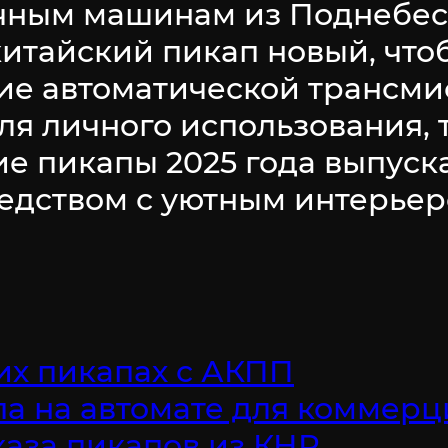
ичным машинам из Поднебес
китайский пикап новый, чт
ие автоматической трансми
ля личного использования, 
е пикапы 2025 года выпуска
едством с уютным интерье
их пикапах с АКПП
па на автомате для коммер
каза пикапов из КНР