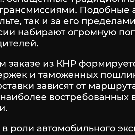
трансмиссиями. Подобные 
льте, так и за его пределам
сии набирают огромную поп
дителей.
м заказе из КНР формируетс
держек и таможенных пошли
оставки зависят от маршрут
 наиболее востребованных 
и.
 в роли автомобильного экс