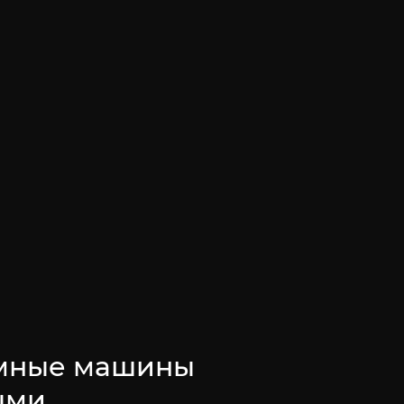
амные машины
ыми