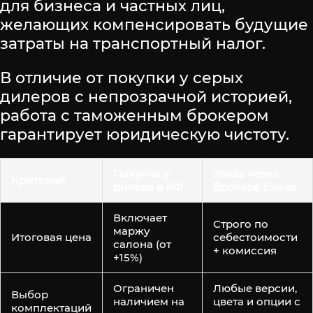
для бизнеса и частных лиц,
желающих компенсировать будущие
затраты на транспортный налог.
В отличие от покупки у серых
дилеров с непрозрачной историей,
работа с таможенным брокером
гарантирует юридическую чистоту.
Покупка у
Заказ через
Критерий
дилера в РФ
брокера Езжев
Включает
Строго по
маржу
Итоговая цена
себестоимости
салона (от
+ комиссия
+15%)
Ограничен
Любые версии,
Выбор
наличием на
цвета и опции с
комплектаций