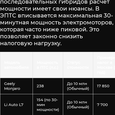
последовательных гибридов расчет
мощности имеет свои нюансы. В
ЭПТС вписывается максимальная 30-
минутная мощность электромоторов,
которая часто ниже пиковой. Это
позволяет законно снизить
налоговую нагрузку.
Пример
Модель
Мощность
Статус
налог в
автомобиля
в ПТС (л.с.)
стоимости
Москве (
год)
Geely
До 10 млн
238
17 850
Monjaro
(Обычный)
154 (по 30-
До 10 млн
Li Auto L7
мин
7 700
(Обычный)
мощности)