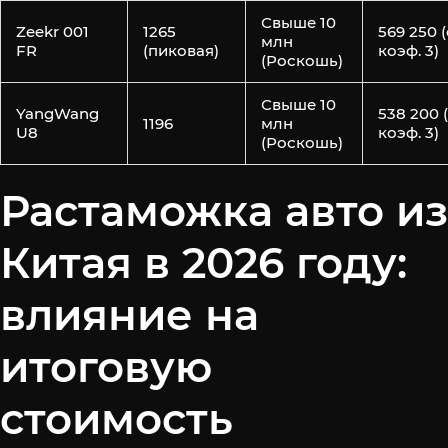
Свыше 10
Zeekr 001
1265
569 250 (
млн
FR
(пиковая)
коэф. 3)
(Роскошь)
Свыше 10
YangWang
538 200 
1196
млн
U8
коэф. 3)
(Роскошь)
Растаможка авто из
Китая в 2026 году:
влияние на
итоговую
стоимость