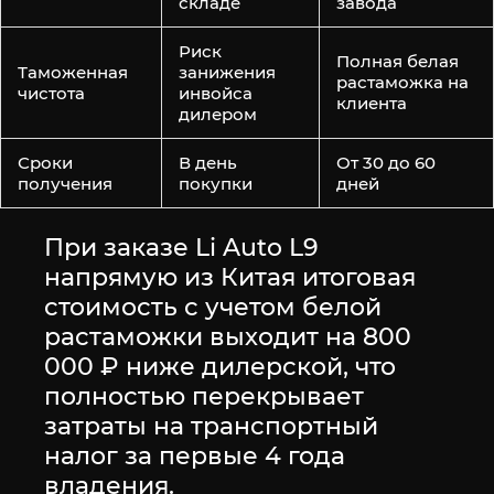
складе
завода
Риск
Полная белая
Таможенная
занижения
растаможка на
чистота
инвойса
клиента
дилером
Сроки
В день
От 30 до 60
получения
покупки
дней
При заказе Li Auto L9
напрямую из Китая итоговая
стоимость с учетом белой
растаможки выходит на 800
000 ₽ ниже дилерской, что
полностью перекрывает
затраты на транспортный
налог за первые 4 года
владения.