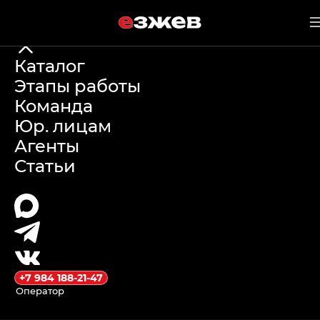
е
зжев
21 июня 2026 г.
Каталог
Этапы работы
Налог на
Команда
Юр. лицам
роскошь на
Агенты
Статьи
китайские авто:
список 2026
года и правила
расчета
+7 984 188-21-47
Оператор