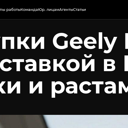
пы работы
Команда
Юр. лицам
Агенты
Статьи
пки Geely 
оставкой в
ки и раст