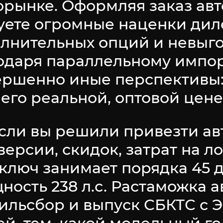
орынке. Оформляя заказ авт
уете огромные наценки диле
олнительных опций и невыг
одаря параллельному импо
ершенно иные перспективы
его реальной, оптовой цене
сли вы решили привезти авт
версии, скидок, затрат на л
д ключ занимает порядка 45
ость 238 л.с. Растаможка а
ильсбор и выпуск СБКТС с 