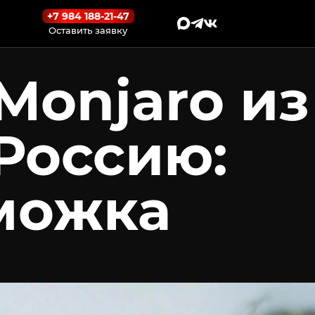
+7 984 188-21-47
Оставить заявку
Monjaro из
 Россию:
аможка