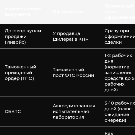
Примерный
Наименование
Где получить
срок
документа
оформлени
Договор купли-
Сразу при
У продавца
продажи
оформлени
(дилера) в КНР
(Инвойс)
сделки
1-2 рабочих
дня
Таможенный
(норматив
Таможенный
приходный
зачисления
пост ФТС России
ордер (ТПО)
средств до 5
рабочих
дней)
5-10 рабочих
Аккредитованная
дней (плюс
СБКТС
испытательная
ожидание
лаборатория
очереди)
Как