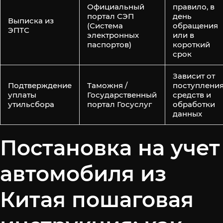
Официальный
правило, в
портал СЭП
день
Выписка из
(Система
обращения
ЭПТС
электронных
или в
паспортов)
короткий
срок
Зависит от
Подтверждение
Таможня /
поступлени
уплаты
Государственный
средств и
утильсбора
портал Госуслуг
обработки
данных
Постановка на учет
автомобиля из
Китая пошаговая