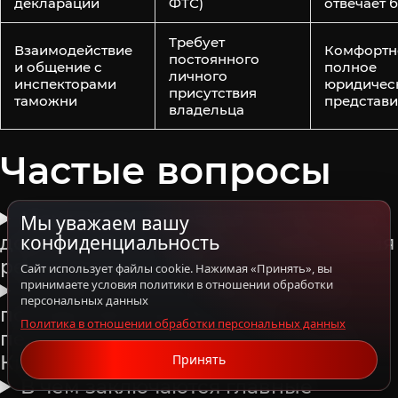
декларации
ФТС)
отвечает 
Требует
Взаимодействие
Комфортн
постоянного
и общение с
полное
личного
инспекторами
юридичес
присутствия
таможни
представи
владельца
Частые вопросы
Можно ли полноправно ездить по
Мы уважаем вашу
конфиденциальность
дорогам без номеров до завершения
регистрации в ГАИ?
Сайт использует файлы cookie. Нажимая «Принять», вы
принимаете условия политики в отношении обработки
Каковы реальные финансовые
персональных данных
последствия при быстрой
Политика в отношении обработки персональных данных
перепродаже ввезенного авто из
Китая?
Принять
В чем заключаются главные