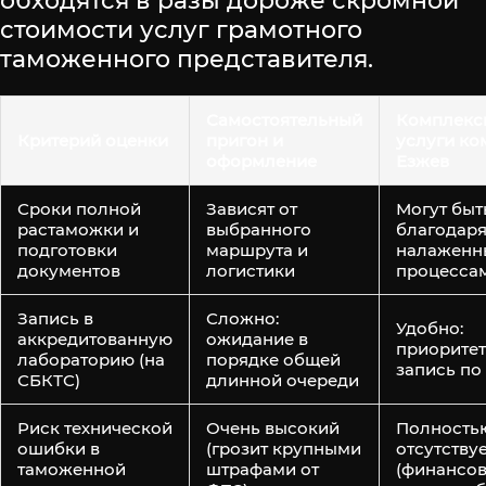
обходятся в разы дороже скромной
стоимости услуг грамотного
таможенного представителя.
Самостоятельный
Комплекс
Критерий оценки
пригон и
услуги ко
оформление
Езжев
Сроки полной
Зависят от
Могут быт
растаможки и
выбранного
благодар
подготовки
маршрута и
налажен
документов
логистики
процесса
Запись в
Сложно:
Удобно:
аккредитованную
ожидание в
приорите
лабораторию (на
порядке общей
запись по
СБКТС)
длинной очереди
Риск технической
Очень высокий
Полность
ошибки в
(грозит крупными
отсутству
таможенной
штрафами от
(финансо