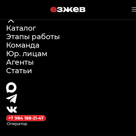
е
зжев
21 мая 2026 г.
Каталог
Этапы работы
Постановка на
Команда
Юр. лицам
учет
Агенты
Статьи
автомобиля из
Китая:
пошаговая
инструкция от
+7 984 188-21-47
Оператор