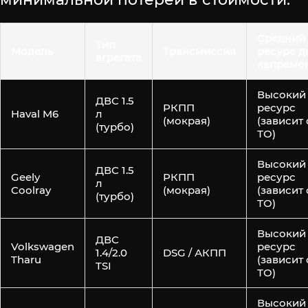
Средний
Тип
Модель
Трансмиссия
ресурс д
агрегата
капремо
Высокий
ДВС 1.5
РКПП
ресурс
Haval M6
л
(мокрая)
(зависит 
(турбо)
ТО)
Высокий
ДВС 1.5
Geely
РКПП
ресурс
л
Coolray
(мокрая)
(зависит 
(турбо)
ТО)
Высокий
ДВС
Volkswagen
ресурс
1.4/2.0
DSG / АКПП
Tharu
(зависит 
TSI
ТО)
Высокий