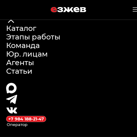
е
зжев
19 мая 2026 г.
Каталог
Этапы работы
Самые
Команда
Юр. лицам
надежные
Агенты
Статьи
автомобили из
Китая:
критерии
выбора и
+7 984 188-21-47
Оператор