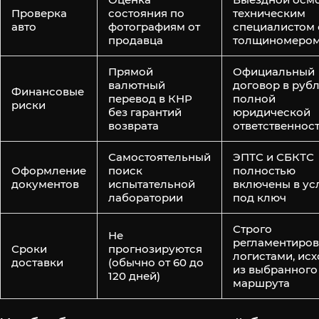
Проверка
состояния по
техническим
авто
фотографиям от
специалистом 
продавца
толщиномеро
Прямой
Официальный
валютный
договор в рубл
Финансовые
перевод в КНР
полной
риски
без гарантий
юридической
возврата
ответственнос
Самостоятельный
ЭПТС и СБКТС
Оформление
поиск
полностью
документов
испытательной
включены в ус
лаборатории
под ключ
Строго
Не
регламентиро
Сроки
прогнозируются
логистами, ис
доставки
(обычно от 60 до
из выбранного
120 дней)
маршрута