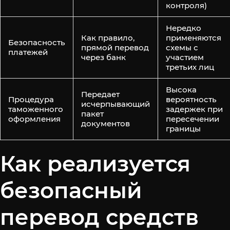
контроля)
Нередко
Как правило,
применяются
Безопасность
прямой перевод
схемы с
платежей
через банк
участием
третьих лиц
Высока
Передает
Процедура
вероятность
исчерпывающий
таможенного
задержек при
пакет
оформления
пересечении
документов
границы
Как реализуется
безопасный
перевод средств