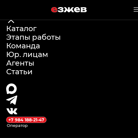
е
зжев
18 июня 2026 г.
Каталог
Этапы работы
Юридическая
Команда
Юр. лицам
проверка
Агенты
Статьи
автодилера в
Китае: как мы
защищаем
ваши деньги
+7 984 188-21-47
Оператор