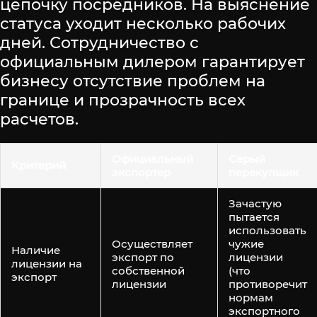
цепочку посредников. На выяснение
статуса уходит несколько рабочих
дней. Сотрудничество с
официальным дилером гарантирует
бизнесу отсутствие проблем на
границе и прозрачность всех
расчетов.
Официальный
Серый
Критерий
экспортер
перекупщик
Зачастую
пытается
использовать
Осуществляет
чужие
Наличие
экспорт по
лицензии
лицензии на
собственной
(что
экспорт
лицензии
противоречит
нормам
экспортного