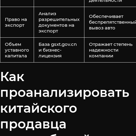
деятельности
Анализ
Обеспечивает
Право на
разрешительных
беспрепятственны
экспорт
документов на
вывоз авто
экспорт
Объем
База gsxt.gov.cn
Отражает степень
уставного
и бизнес-
надежности
капитала
лицензия
компании
Как
проанализировать
китайского
продавца